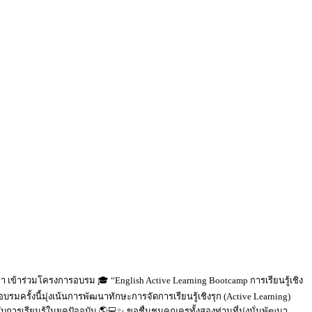
 เข้าร่วมโครงการอบรม 🎓 “English Active Learning Bootcamp การเรียนรู้เชิง
รั้งนี้มุ่งเน้นการพัฒนาทักษะการจัดการเรียนรู้เชิงรุก (Active Learning)
รียนรู้ในยุคปัจจุบัน 🌎💻✨ ขอชื่นชมคุณครูทั้งสองท่านที่มุ่งมั่นพัฒนา