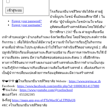
โรงเรียนเรยีนาเชลีวิทยาลัยได้จัด ค่ายผู้
บำเพ็ญประโยชน์ ชั้นมัธยมศึกษาปีที่ 1 ใน
Forgot your password?
หัวข้อ “ผู้บำเพ็ญประโยชน์รวมใจ พร้อม
Forgot your username?
อุทิศตนเพื่อสร้างสรรค์สังคมไทยให้ยั่งยืน”
ปีการศึกษา 2567 ขึ้น ณ ค่ายลูกเสือเหนือ
เกล้า ตำบลแม่ปูคา อำเภอสันกำแพง จังหวัดเชียงใหม่ โดยมีวัตถุประสงค์การจัด
กิจกรรม 1. เพื่อให้นักเรียนได้มีความรู้ ความเข้าใจในการเรียนรู้ในกิจกรรม
ค่ายเพื่อนำทักษะไปประยุกต์และนำไปใช้ในการดำเนินชีวิตอย่างสมบูรณ์ 2. เพื่อ
ปลูกฝังให้นักเรียนเห็นคุณค่าและสืบสานปณิธาน เรื่องการเคารพรักและรับใช้ มี
ความเสียสละ อดทน มีความรับผิดชอบต่อตนเองและสังคม 3. เพื่อฝึกทักษะ
ทางการใช้จินตนาการสร้างผลงานอย่างสร้างสรรค์และฝึกการทำงานเป็นกลุ่ม
รวมถึงรู้จักการพัฒนาปรับเปลี่ยนความคิดในเชิงสร้างสรรค์ 4. เพื่อส่งเสริมการ
เป็นผู้นำการเปลี่ยนแปลงด้วยการพร้อมอุทิศตนและมีความสร้างสรรค์
💙❤️💛💚 🏫โรงเรียนเรยีนาเชลีวิทยาลัย Website :
https://www.regina.ac.th
Facebook :
https://www.facebook.com/profile.php?id=100063614137880
🎥YouTube :
https://www.youtube.com/@coelischool
☎️เบอร์โทร : 053282395
📝ที่อยู่
https://maps.app.goo.gl/FYqWuoSCuLTPHJqU6
#RC #โรงเรียนเรยีนาเชลีวิทยาลัย