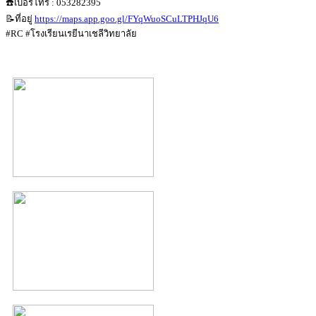
☎️เบอร์โทร : 053282395
📝ที่อยู่
https://maps.app.goo.gl/FYqWuoSCuLTPHJqU6
#RC #โรงเรียนเรยีนาเชลีวิทยาลัย