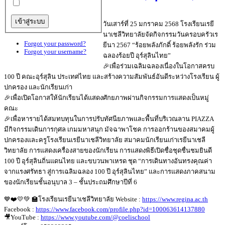
วันเสาร์ที่ 25 มกราคม 2568 โรงเรียนเรยี
นาเชลีวิทยาลัยจัดกิจกรรมวันครอบครัวเร
Forgot your password?
ยีนา 2567 “ร้อยพลังภักดิ์ ร้อยพลังรัก ร่วม
Forgot your username?
ฉลองร้อยปี อุร์สุลินไทย”
🎉เพื่อร่วมเฉลิมฉลองเนื่องในโอกาสครบ
100 ปี คณะอุร์สุลิน ประเทศไทย และสร้างความสัมพันธ์อันดีระหว่างโรงเรียน ผู้
ปกครอง และนักเรียนเก่า
🎉เพื่อเปิดโอกาสให้นักเรียนได้แสดงศักยภาพผ่านกิจกรรมการแสดงเป็นหมู่
คณะ
🎉เพื่อหารายได้สมทบทุนในการปรับทัศนียภาพและพื้นที่บริเวณลาน PIAZZA
มีกิจกรรมเดินการกุศล เกมมหาสนุก มัจฉาพาโชค การออกร้านของสมาคมผู้
ปกครองและครูโรงเรียนเรยีนาเชลีวิทยาลัย สมาคมนักเรียนเก่าเรยีนาเชลี
วิทยาลัย การแสดงเครื่องสายของนักเรียน การแสดงพิธีเปิดชื่อชุดชื่นชมยินดี
100 ปี อุร์สุลินถิ่นแดนไทย และขบวนพาเหรด ชุด “การเดินทางอันทรงคุณค่า
จากแรงศรัทธา สู่การเฉลิมฉลอง 100 ปี อุร์สุลินไทย” และการแสดงภาคสนาม
ของนักเรียนชั้นอนุบาล 3 – ชั้นประถมศึกษาปีที่ 6
💙❤️💛💚 🏫โรงเรียนเรยีนาเชลีวิทยาลัย Website :
https://www.regina.ac.th
Facebook :
https://www.facebook.com/profile.php?id=100063614137880
🎥YouTube :
https://www.youtube.com/@coelischool