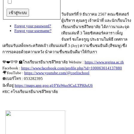
วันจันทร์ที่ 9 ธันวาคม 2567 คณะซิสเตอร์
ผู้บริหาร คุณครู เจ้าหน้าที่ และนักเรียนโรง
Forgot your password?
เรียนเรยีนาเชลีวิทยาลัย ได้ภาวนาและจุด
Forgot your username?
เทียนเล่มที่ 3 โดยซิสเตอร์คลารา เพ็ญ
จันทร์ ชงโคจรูญ ประธานในพิธี เทศกาล
เตรียมรับเสด็จพระคริสตเจ้า เทียนเล่มที่ 3 (Joy) ความชื่นชมยินดี (สีชมพู) ซึ่ง
การรอคอยด้วยความหวัง นำความชื่นชมยินดีมาให้กับเรา
💙❤️💛💚 🏫โรงเรียนเรยีนาเชลีวิทยาลัย Website :
https://www.regina.ac.th
Facebook :
https://www.facebook.com/profile.php?id=100063614137880
🎥YouTube :
https://www.youtube.com/@coelischool
☎️เบอร์โทร : 053282395
📝ที่อยู่
https://maps.app.goo.gl/FYqWuoSCuLTPHJqU6
#RC #โรงเรียนเรยีนาเชลีวิทยาลัย