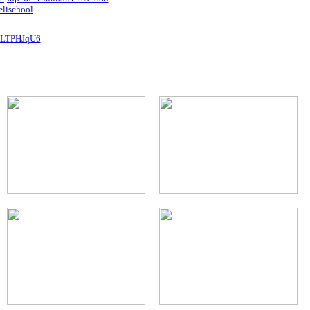
lischool
CuLTPHJqU6