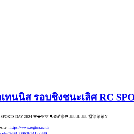
ิลเทนนิส รอบชิงชนะเลิศ RC S
RTS DAY 2024 💙❤️💛💚 🏓⚽️🏀🏐🥅🏋️‍♂️⛹️‍♀️🤾‍♂️🏊‍♀️ 🏆🥇🥈🥉🏅
site :
https://www.regina.ac.th
ile.php?id=100063614137880