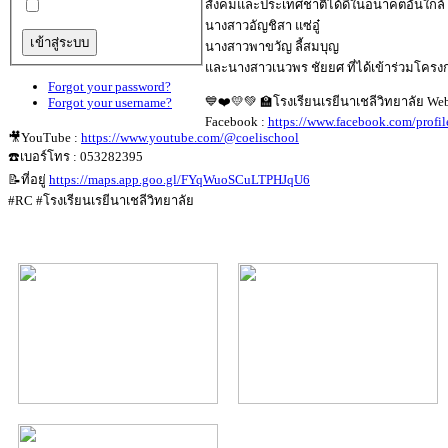
สังคมและประเทศชาติได้ดีในอนาคตอันใกล้ ทั้
นางสาวอัญชิสา แซ่อู๋
นางสาวพาขวัญ ลี้สมบุญ
และนางสาวเนวพร ชัยยศ ที่ได้เข้าร่วมโครงก
Forgot your password?
💙❤️💛💚 🏫โรงเรียนเรยีนาเชลีวิทยาลัย Web
Forgot your username?
Facebook :
https://www.facebook.com/prof
🎥YouTube :
https://www.youtube.com/@coelischool
☎️เบอร์โทร : 053282395
📝ที่อยู่
https://maps.app.goo.gl/FYqWuoSCuLTPHJqU6
#RC #โรงเรียนเรยีนาเชลีวิทยาลัย