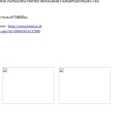
งนี้โรงเรียนเรยีนาเชลีวิทยาลัยขอแสดงความยินดีกับนักเรียนทั้ง 3 คน
ารและทำได้ดีเยี่ยม
site :
https://www.regina.ac.th
ile.php?id=100063614137880