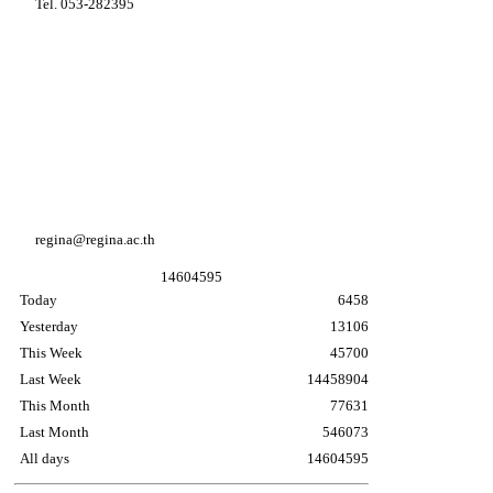
Tel. 053-282395
Youtube Regina coeli college
Facebook Regina coeli college
Facebook อนุบาล K3
regina@regina.ac.th
1
4
6
0
4
5
9
5
Today
6458
Yesterday
13106
This Week
45700
Last Week
14458904
This Month
77631
Last Month
546073
All days
14604595