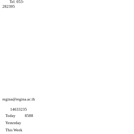
Tel. 053-
282395
Youtube
Regina coeli
college
Facebook
Regina coeli
college
Facebook
อนุบาล K3
regina@regina.ac.th
1
4
6
3
3
2
3
5
Today
8588
Yesterday
This Week