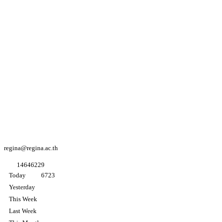
Youtube
Regina coeli
college
Facebook
Regina coeli
college
Facebook
อนุบาล K3
regina@regina.ac.th
1
4
6
4
6
2
2
9
Today
6723
Yesterday
This Week
Last Week