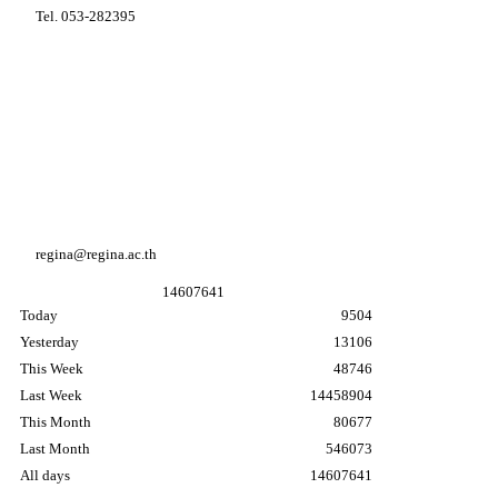
Tel. 053-282395
Youtube Regina coeli college
Facebook Regina coeli college
Facebook อนุบาล K3
regina@regina.ac.th
1
4
6
0
7
6
4
1
Today
9504
Yesterday
13106
This Week
48746
Last Week
14458904
This Month
80677
Last Month
546073
All days
14607641