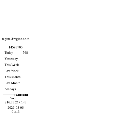
Facebook
Regina coeli
college
Facebook
อนุบาล K3
regina@regina.ac.th
1
4
5
9
8
7
0
5
Today
568
Yesterday
This Week
Last Week
This Month
Last Month
All days
14458904
14598705
546073
13106
39810
71741
Your IP:
216.73.217.148
2026-08-06
01:13