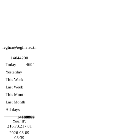
Facebook
Regina coeli
college
Facebook
อนุบาล K3
regina@regina.ac.th
1
4
6
4
4
2
0
0
Today
4694
Yesterday
This Week
Last Week
This Month
Last Month
All days
14458904
14644200
117236
546073
14859
85305
Your IP:
216.73.217.81
2026-08-09
08:39