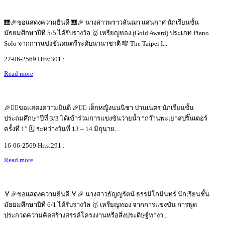
🎹🎉ขอแสดงความยินดี 🎹🎉 นางสาวพราวลันฌา แสนกาศ นักเรียนชั้น
มัธยมศึกษาปีที่ 5/5 ได้รับรางวัล 🥇 เหรียญทอง (Gold Award) ประเภท Piano
Solo จากการแข่งขันดนตรีระดับนานาชาติ 🎼 The Taipei I...
22-06-2569 Hits:301 :
Read more
🎉🏊‍♀️ขอแสดงความยินดี 🎉🏊‍♀️ เด็กหญิงนนนิชา ปานเนตร นักเรียนชั้น
ประถมศึกษาปีที่ 3/3 ได้เข้าร่วมการแข่งขันว่ายน้ำ “กว๊านพะเยาสปริ๊นเตอร์
ครั้งที่ 1” 🗓️ ระหว่างวันที่ 13 – 14 มิถุนาย...
16-06-2569 Hits:291 :
Read more
🏅🎉ขอแสดงความยินดี 🏅🎉 นางสาวธัญญรัตน์ ธรรมิโกมินทร์ นักเรียนชั้น
มัธยมศึกษาปีที่ 6/1 ได้รับรางวัล 🥇 เหรียญทอง จากการแข่งขัน การพูด
ประกวดความคิดสร้างสรรค์โครงงานหรือสิ่งประดิษฐ์ทางว...