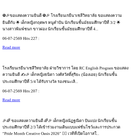
⚽🎉ขอแสดงความยินดี ⚽🎉 โรงเรียนเรยีนาเชลีวิทยาลัย ขอแสดงความ
ยินดีกับ 🌟 เด็กหญิงกฤตพร หนูคำปัน นักเรียนชั้นมัธยมศึกษาปีที่ 3/2 🌟
นางสาวพิมพ์ชนก ขาวผ่อง นักเรียนชั้นมัธยมศึกษาปีที่ 4...
06-07-2569 Hits:227 :
Read more
โรงเรียนเรยีนาเชลีวิทยาลัย ฝ่ายวิชาการ โดย RC English Program ขอแสดง
ความยินดี ✍️🎉 เด็กหญิงธนิดา วงศ์สวัสดิ์สุริยะ (น้องเอย) นักเรียนชั้น
ประถมศึกษาปีที่ 5/4 ได้รับรางวัล รองชนะเลิ...
06-07-2569 Hits:207 :
Read more
🎉🌈 ขอแสดงความยินดี 🌈🎉 เด็กหญิงณัฏฐณิดา ปันแปง นักเรียนชั้น
ประถมศึกษาปีที่ 2/3 ได้เข้าร่วมงานเดินแบบแฟชั่นโชว์และการประกวด
“Pride Month Creative Oasis 2026” 🏳️‍🌈 เวทีที่เปิดโอกาสใ...