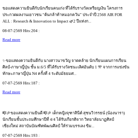
ขอแสดงความยินดีกับนักเรียนคนเก่ง ที่ได้รับรางวัลเหรียญเงิน โครงการ
ประกวดผลงานเยาวชน “ต้นกล้าท้าหมอกควัน” ประจำปี 2568 AIR FOR
ALL : Research & Innovation to Impact 🌿2 ปีแห่งก...
08-07-2569 Hits:204 :
Read more
✨ขอแสดงความยินดีกับ นางสาวนาขวัญ จาดคล้าย นักเรียนแผนการเรียน
ศิลป์-ภาษาญี่ปุ่น ชั้น ม.6/5 ที่ได้รับรางวัลชนะเลิศอันดับ 1 🎌 จากการแข่งขัน
ทักษะภาษาญี่ปุ่น N4 ครั้งที่ 4 ระดับมัธยมศ...
07-07-2569 Hits:187 :
Read more
🎼🎉ขอแสดงความยินดี 🎼🎉 เด็กหญิงจุฑาสินีต์ สุชนวิวรรธน์ (น้องนารา)
นักเรียนชั้นประถมศึกษาปีที่ 4/4 ได้รับเกียรติจาก วิทยาลัยนาฏศิลป์
เชียงใหม่ สถาบันบัณฑิตพัฒนศิลป์ ให้ร่วมบรรเลง ขิม...
07-07-2569 Hits:193 :