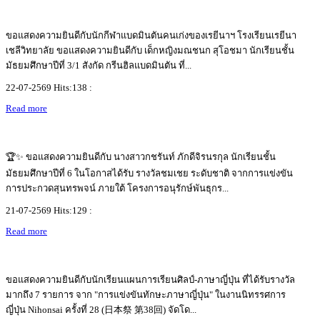
ขอแสดงความยินดีกับนักกีฬาแบดมินตันคนเก่งของเรยีนาฯ โรงเรียนเรยีนา
เชลีวิทยาลัย ขอแสดงความยินดีกับ เด็กหญิงมณชนก สุโอชมา นักเรียนชั้น
มัธยมศึกษาปีที่ 3/1 สังกัด กรีนฮิลแบดมินตัน ที่...
22-07-2569 Hits:138 :
Read more
🏆✨ ขอแสดงความยินดีกับ นางสาวกชรันท์ ภักดีจิรนรกุล นักเรียนชั้น
มัธยมศึกษาปีที่ 6 ในโอกาสได้รับ รางวัลชมเชย ระดับชาติ จากการแข่งขัน
การประกวดสุนทรพจน์ ภายใต้ โครงการอนุรักษ์พันธุกร...
21-07-2569 Hits:129 :
Read more
ขอแสดงความยินดีกับนักเรียนแผนการเรียนศิลป์-ภาษาญี่ปุ่น ที่ได้รับรางวัล
มากถึง 7 รายการ จาก "การแข่งขันทักษะภาษาญี่ปุ่น" ในงานนิทรรศการ
ญี่ปุ่น Nihonsai ครั้งที่ 28 (日本祭 第38回) จัดโด...