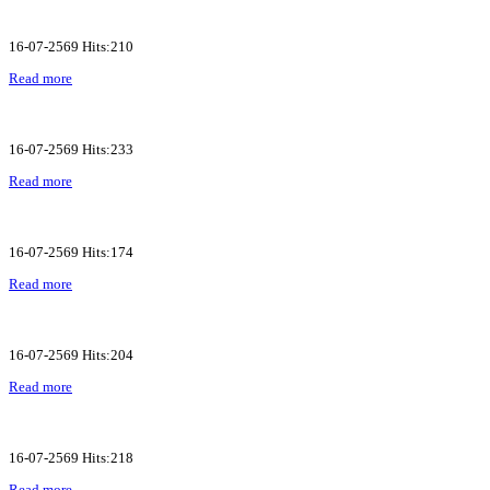
16-07-2569 Hits:210
Read more
16-07-2569 Hits:233
Read more
16-07-2569 Hits:174
Read more
16-07-2569 Hits:204
Read more
16-07-2569 Hits:218
Read more