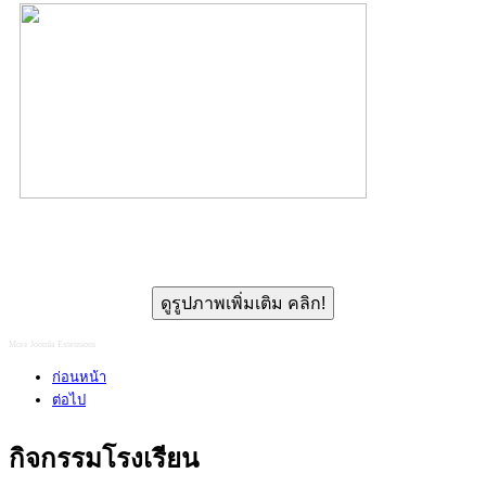
ดูรูปภาพเพิ่มเติม คลิก!
More Joomla Extensions
ก่อนหน้า
ต่อไป
กิจกรรมโรงเรียน