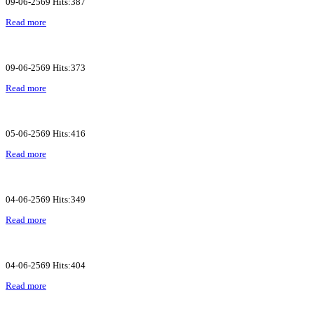
09-06-2569 Hits:387
Read more
09-06-2569 Hits:373
Read more
05-06-2569 Hits:416
Read more
04-06-2569 Hits:349
Read more
04-06-2569 Hits:404
Read more