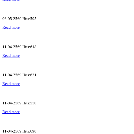
06-05-2569 Hits:595
Read more
11-04-2569 Hits:618
Read more
11-04-2569 Hits:631
Read more
11-04-2569 Hits:550
Read more
11-04-2569 Hits:690