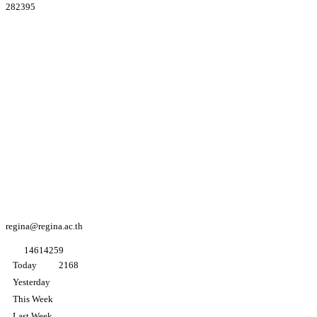
282395
Youtube
Regina coeli
college
Facebook
Regina coeli
college
Facebook
อนุบาล K3
regina@regina.ac.th
1
4
6
1
4
2
5
9
Today
2168
Yesterday
This Week
Last Week