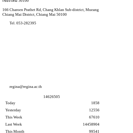
เชียงใหม่ 50100
166 Charoen Prathet Rd, Chang Khlan Sub-district, Mueang
Chiang Mai District, Chiang Mai 50100
Tel. 053-282395
Youtube Regina coeli college
Facebook Regina coeli college
Facebook อนุบาล K3
regina@regina.ac.th
1
4
6
2
6
5
0
5
Today
1858
Yesterday
12556
This Week
67610
Last Week
14458904
This Month
99541