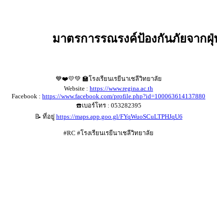
มาตรการรณรงค์ป้องกันภัยจากฝุ่
💙❤️💛💚 🏫โรงเรียนเรยีนาเชลีวิทยาลัย
Website :
https://www.regina.ac.th
Facebook :
https://www.facebook.com/profile.php?id=100063614137880
☎️เบอร์โทร : 053282395
📝 ที่อยู่
https://maps.app.goo.gl/FYqWuoSCuLTPHJqU6
#RC #โรงเรียนเรยีนาเชลีวิทยาลัย