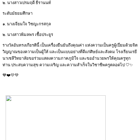
๒. นางสาวเปรมฤดี ธีรานนท์
ระดับมัธยมศึกษา
๑. นางเจียมใจ วิชญะกรสกุล
๒. นางสาวพิมลพร เชื้อประยูร
รางวัลอันทรงเกียรตินี้ เป็นเครื่องยืนยันถึงคุณค่า แห่งความเป็นครูผู้เปี่ยมด้วยจิต
วิญญาณของความเป็นผู้ให้ และเป็นแบบอย่างที่ดีแก่ศิษย์และสังคม โรงเรียนเรยี
นาเชลีวิทยาลัยขอร่วมแสดงความภาคภูมิใจ และขออำนวยพรให้คุณครูทุก
ท่าน ประสบความสุข ความเจริญ และความสำเร็จในวิชาชีพครูตลอดไป 🤍✨
💙❤️💛💚