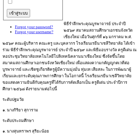
พิธีรำลึกพระคุณบูรพาจารย์ ประจำปี
Forgot your password?
๒๕๖๙ สมาคมสถานศึกษาเอกชนจังหวัด
Forgot your username?
เชียงใหม่ เมื่อวันศุกร์ที่ ๑๖ มกราคม พ.ศ.
๒๕๖๙ คณะผู้บริหาร คณะครู และบุคลากร โรงเรียนเรยีนาเชลีวิทยาลัย ได้เข้า
ร่วม พิธีรำลึกพระคุณบูรพาจารย์ ประจำปี ๒๕๖๙ และพิธีมอบรางวัล ครูดีเด่น ณ
หอประชุมวิทยาลัยเทคโนโลยีโปลิเทคนิคลานนาเชียงใหม่ ซึ่งจัดขึ้นโดย
สมาคมสถานศึกษาเอกชนจังหวัดเชียงใหม่ เพื่อแสดงความกตัญญูกตเวทีต่อ
บูรพาจารย์ และเชิดชูเกียรติครูผู้มีความมุ่งมั่น ทุ่มเท เสียสละ ในการพัฒนาผู้
เรียนและยกระดับคุณภาพการศึกษา ในโอกาสนี้ โรงเรียนเรยีนาเชลีวิทยาลัย
ขอแสดงความยินดีกับคุณครูที่ได้รับการคัดเลือกเป็น ครูดีเด่น ประจำปีการ
ศึกษา ๒๕๖๘ ดังรายนามต่อไปนี้
ระดับปฐมวัย
๑. นางกิริยา สุการาม
ระดับประถมศึกษา
๑. นางสุนทราพร สุริยะน้อย