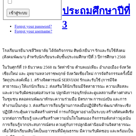
ประถมศึกษาปีที่
3
Forgot your password?
Forgot your username?
โรงเรียนเรยีนาเชลีวิทยาลัย ได้จัดกิจกรรม ศิษย์เรยีนาฯ รักและรับใช้สังคม
(สังคมพัฒนา) สำหรับนักเรียนระดับชั้นประถมศึกษาปีที่ 3 ปีการศึกษา 2568
ในวันศุกร์ที่ 19 ธันวาคม 2568 ณ วัดท่าข้าม ตำบลแม่เหียะ อำเภอเมือง จังหวัด
เชียงใหม่ และ อุทยานหลวงราชพฤกษ์ จังหวัดเชียงใหม่ การจัดกิจกรรมครั้งนี้มี
วัตถุประสงค์เพื่อ 1. สร้างจิตตารมณ์ SERVIAM รักและรับใช้ (การมีจิต
สาธารณะ) ให้แก่นักเรียน 2. ส่งเสริมให้นักเรียนมีจิตสาธารณะ ความเสียสละ
และความรับผิดชอบต่อส่วนรวม ปลูกฝังการอนุรักษ์และดูแลสถานที่ทางศาสนา
ในชุมชน ตลอดจนพัฒนาทักษะความร่วมมือ มิตรภาพ การแบ่งปัน และการ
ทำงานเป็นกลุ่ม 3. ส่งเสริมการเรียนรู้ผ่านการลงมือปฏิบัติจริง พัฒนาทักษะเชิง
ปฏิบัติ กระตุ้นความคิดสร้างสรรค์ การแก้ปัญหาอย่างเป็นระบบ สร้างทัศนคติเชิง
บวกต่อการเรียนรู้ และเสริมสร้างความมั่นใจในตนเอง กิจกรรมดังกล่าวมุ่งเน้น
การเรียนรู้จากประสบการณ์ตรง ควบคู่กับการปลูกฝังค่านิยมด้านจิตสาธารณะ
เพื่อให้นักเรียนเติบโตเป็นเยาวชนที่มีคุณธรรม มีความรับผิดชอบ และพร้อมเป็น