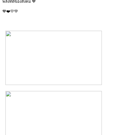
พลังที่ดีของสังคม 💙
💙❤️💛💚